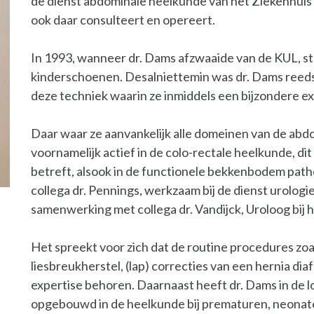
de dienst abdominale heelkunde van het Ziekenhui
ook daar consulteert en opereert.
In 1993, wanneer dr. Dams afzwaaide van de KUL, st
kinderschoenen. Desalniettemin was dr. Dams reeds
deze techniek waarin ze inmiddels een bijzondere 
Daar waar ze aanvankelijk alle domeinen van de abd
voornamelijk actief in de colo-rectale heelkunde, di
betreft, alsook in de functionele bekkenbodem path
collega dr. Pennings, werkzaam bij de dienst urologi
samenwerking met collega dr. Vandijck, Uroloog bij h
Het spreekt voor zich dat de routine procedures zoals
liesbreukherstel, (lap) correcties van een hernia di
expertise behoren. Daarnaast heeft dr. Dams in de l
opgebouwd in de heelkunde bij prematuren, neonat