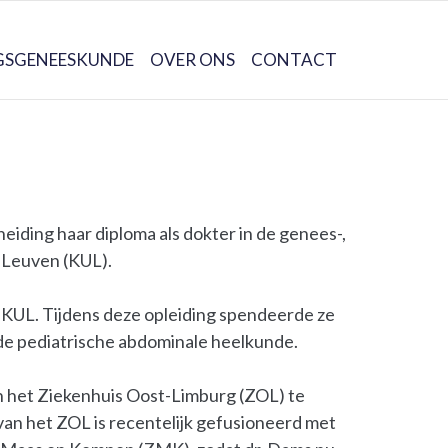
GSGENEESKUNDE
OVER ONS
CONTACT
iding haar diploma als dokter in de genees-,
t Leuven (KUL).
e KUL. Tijdens deze opleiding spendeerde ze
in de pediatrische abdominale heelkunde.
in het Ziekenhuis Oost-Limburg (ZOL) te
an het ZOL is recentelijk gefusioneerd met