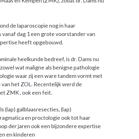
s Maas en Kempen (ZMK), zodat dr. Dams nu
ond de laparoscopie nog in haar
 vanaf dag 1 een grote voorstander van
expertise heeft opgebouwd.
ominale heelkunde bedreef, is dr. Dams nu
t zowel wat maligne als benigne pathologie
ologie waar zij een ware tandem vormt met
e van het ZOL. Recentelijk werd de
et ZMK , ook een feit.
 (lap) galblaasresecties, (lap)
afragmatica en proctologie ook tot haar
oop der jaren ook een bijzondere expertise
en en kinderen